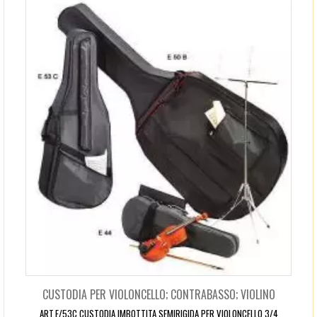
CUSTODIA PER VIOLONCELLO; CONTRABASSO; VIOLINO
ART.E/53C CUSTODIA IMBOTTITA SEMIRIGIDA PER VIOLONCELLO 3/4