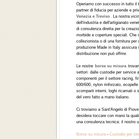
Operiamo con successo in tutto il t
partner di fiducia per aziende e pri
Venezia e Treviso
. La nostra vici
dell'industria e dell'artigianato ven
di consulenza diretta per la creazio
morbide e coperture speciali. Che s
collezionista o di una fornitura per 
produzione Made in Italy assicura s
distribuzione non può offrire.
Le nostre
borse su misura
trovan
settori: dalle custodie per service a
componenti per il settore racing, fi
600/600, nylon rinforzato, ecopelle 
scomparti interni, loghi ricamati o 
del vero fatto a mano italiano.
Ci troviamo a Sant'Angelo di Piove
desidera toccare con mano la qualit
una consulenza tecnica: il nostro uf
Borse su misura
-
Custodie per str