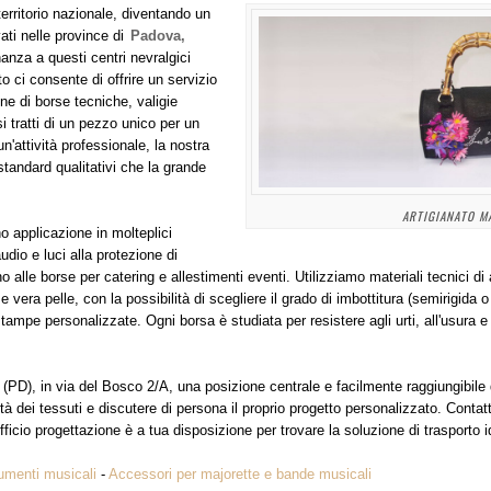
erritorio nazionale, diventando un
vati nelle province di
Padova,
nanza a questi centri nevralgici
eto ci consente di offrire un servizio
ne di borse tecniche, valigie
i tratti di un pezzo unico per un
un'attività professionale, la nostra
tandard qualitativi che la grande
ARTIGIANATO MA
o applicazione in molteplici
udio e luci alla protezione di
no alle borse per catering e allestimenti eventi. Utilizziamo materiali tecnici d
e vera pelle, con la possibilità di scegliere il grado di imbottitura (semirigida 
stampe personalizzate. Ogni borsa è studiata per resistere agli urti, all'usura 
 (PD), in via del Bosco 2/A, una posizione centrale e facilmente raggiungibile
à dei tessuti e discutere di persona il proprio progetto personalizzato. Contatt
ficio progettazione è a tua disposizione per trovare la soluzione di trasporto 
umenti musicali
-
Accessori per majorette e bande musicali